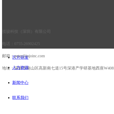
主营品牌
揽骏科技（深圳）有限公司
优势分销
电话：0755-26902425
邮箱：peter@injoinc.com
芯片研发
人力资源
地址：深圳市南山区高新南七道15号深港产学研基地西座W408
新闻中心
联系我们